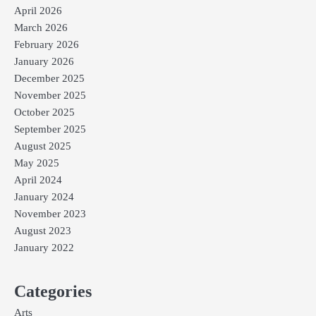
April 2026
March 2026
February 2026
January 2026
December 2025
November 2025
October 2025
September 2025
August 2025
May 2025
April 2024
January 2024
November 2023
August 2023
January 2022
Categories
Arts