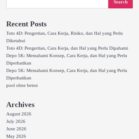
Search
Recent Posts
Toto 4D: Pengertian, Cara Kerja, Risiko, dan Hal yang Perlu
Diketahui
Toto 4D: Pengertian, Cara Kerja, dan Hal yang Perlu Dipahami
Depo 5K: Memahami Konsep, Cara Kerja, dan Hal yang Perlu
Diperhatikan
Depo 5K: Memahami Konsep, Cara Kerja, dan Hal yang Perlu
Diperhatikan
pool ohne beton
Archives
August 2026
July 2026
June 2026
May 2026