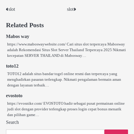
slot
slot
Post
navigation
Related Posts
Mabos way
https://www.maboswaywebsite.com/ Cari situs slot terpercaya Mabosway
adalah Rekomendasi Situs Slot Server Thailand Terpercaya 2025 Nikmati
kecepatan SERVER THAILAND di Mabosway…
toto12
TOTO12 adalah situs bandar togel online resmi dan terpercaya yang
menghadirkan pasaran terlengkap. Nikmati pengalaman bermain aman
dengan layanan terbaik…
evostoto
https://evosnike.com/ EVOSTOTO hadir sebagai pusat permainan online
judi slot dengan provider terlengkap proses login cepat bonus menarik
dan pilihan game…
Search