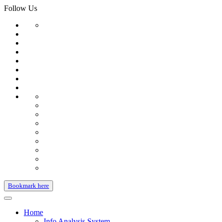
Skip
Follow Us
to
Home
Info
content
Submit
Analysis
Article
Blogging
System
Business
Technology
Entertainment
Health-
and-
Lifestyle
Fitness
Others
Real
Estate
Arts
Fashion
Education
Shopping
News
Finance
Travel
Media
Bookmark here
Home
Info Analysis System