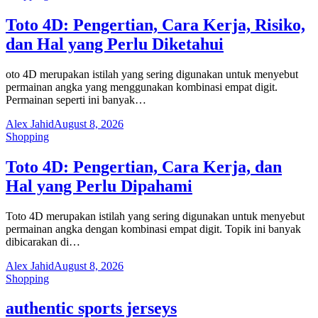
Toto 4D: Pengertian, Cara Kerja, Risiko,
dan Hal yang Perlu Diketahui
oto 4D merupakan istilah yang sering digunakan untuk menyebut
permainan angka yang menggunakan kombinasi empat digit.
Permainan seperti ini banyak…
Alex Jahid
August 8, 2026
Shopping
Toto 4D: Pengertian, Cara Kerja, dan
Hal yang Perlu Dipahami
Toto 4D merupakan istilah yang sering digunakan untuk menyebut
permainan angka dengan kombinasi empat digit. Topik ini banyak
dibicarakan di…
Alex Jahid
August 8, 2026
Shopping
authentic sports jerseys