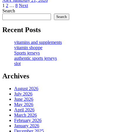
Alex Jahid
July 21, 2026
Posts
1
2
…
8
Next
Search
pagination
Search
Recent Posts
vitamins and supplements
vitamin shoppe
Sports jerseys
authentic sports jerseys
slot
Archives
August 2026
July 2026
June 2026
May 2026
April 2026
March 2026
February 2026
January 2026
December 2025