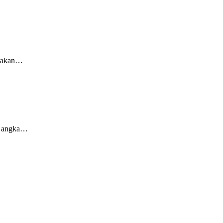
arakan…
it angka…