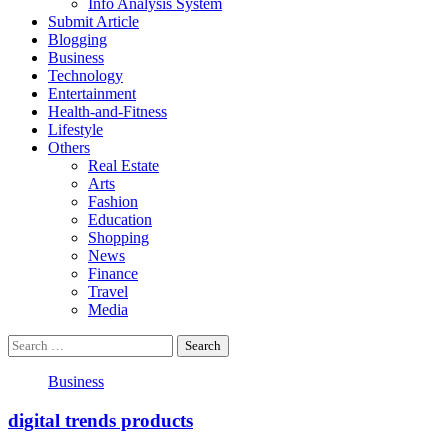
Info Analysis System
Submit Article
Blogging
Business
Technology
Entertainment
Health-and-Fitness
Lifestyle
Others
Real Estate
Arts
Fashion
Education
Shopping
News
Finance
Travel
Media
Search
for:
Business
digital trends products