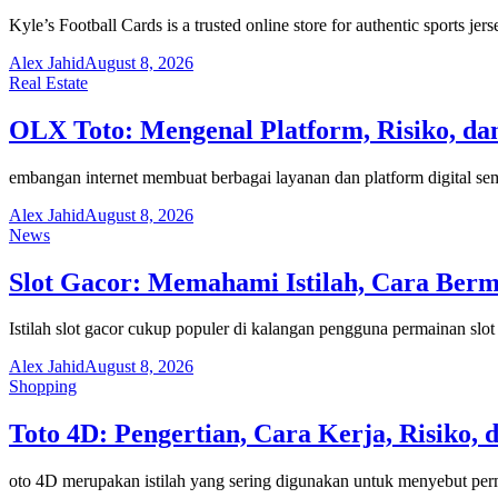
Kyle’s Football Cards is a trusted online store for authentic sports
Alex Jahid
August 8, 2026
Real Estate
OLX Toto: Mengenal Platform, Risiko, da
embangan internet membuat berbagai layanan dan platform digital se
Alex Jahid
August 8, 2026
News
Slot Gacor: Memahami Istilah, Cara Ber
Istilah slot gacor cukup populer di kalangan pengguna permainan s
Alex Jahid
August 8, 2026
Shopping
Toto 4D: Pengertian, Cara Kerja, Risiko, 
oto 4D merupakan istilah yang sering digunakan untuk menyebut pe