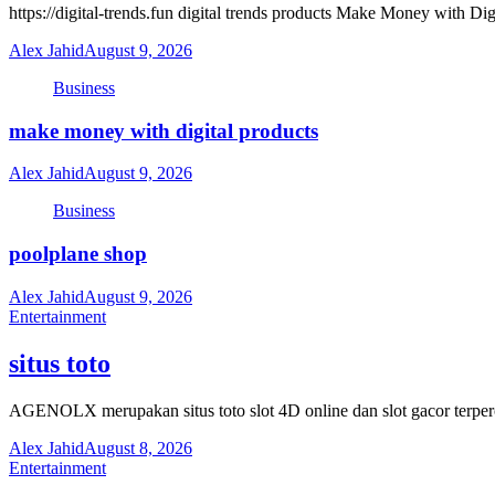
https://digital-trends.fun digital trends products Make Money with Dig
Alex Jahid
August 9, 2026
Business
make money with digital products
Alex Jahid
August 9, 2026
Business
poolplane shop
Alex Jahid
August 9, 2026
Entertainment
situs toto
AGENOLX merupakan situs toto slot 4D online dan slot gacor terperc
Alex Jahid
August 8, 2026
Entertainment