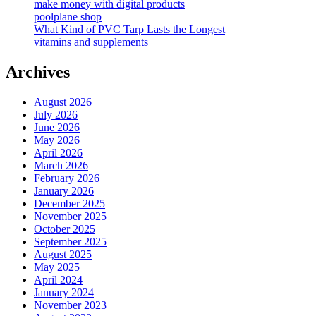
make money with digital products
poolplane shop
What Kind of PVC Tarp Lasts the Longest
vitamins and supplements
Archives
August 2026
July 2026
June 2026
May 2026
April 2026
March 2026
February 2026
January 2026
December 2025
November 2025
October 2025
September 2025
August 2025
May 2025
April 2024
January 2024
November 2023