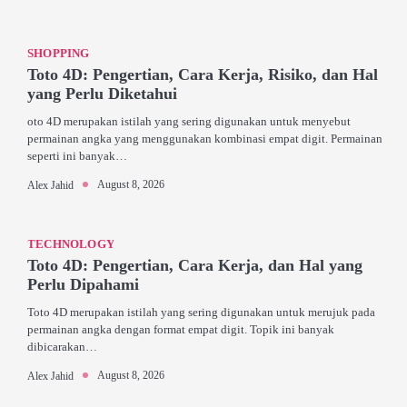
SHOPPING
Toto 4D: Pengertian, Cara Kerja, Risiko, dan Hal
yang Perlu Diketahui
oto 4D merupakan istilah yang sering digunakan untuk menyebut
permainan angka yang menggunakan kombinasi empat digit. Permainan
seperti ini banyak…
August 8, 2026
Alex Jahid
TECHNOLOGY
Toto 4D: Pengertian, Cara Kerja, dan Hal yang
Perlu Dipahami
Toto 4D merupakan istilah yang sering digunakan untuk merujuk pada
permainan angka dengan format empat digit. Topik ini banyak
dibicarakan…
August 8, 2026
Alex Jahid