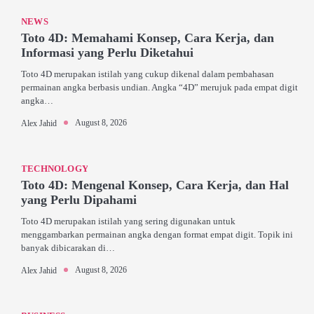
NEWS
Toto 4D: Memahami Konsep, Cara Kerja, dan
Informasi yang Perlu Diketahui
Toto 4D merupakan istilah yang cukup dikenal dalam pembahasan
permainan angka berbasis undian. Angka “4D” merujuk pada empat digit
angka…
August 8, 2026
Alex Jahid
TECHNOLOGY
Toto 4D: Mengenal Konsep, Cara Kerja, dan Hal
yang Perlu Dipahami
Toto 4D merupakan istilah yang sering digunakan untuk
menggambarkan permainan angka dengan format empat digit. Topik ini
banyak dibicarakan di…
August 8, 2026
Alex Jahid