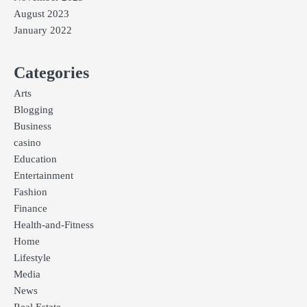
August 2023
January 2022
Categories
Arts
Blogging
Business
casino
Education
Entertainment
Fashion
Finance
Health-and-Fitness
Home
Lifestyle
Media
News