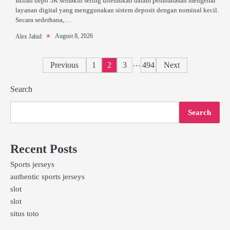
Istilah depo 5K semakin sering ditemukan dalam pembahasan mengenai
layanan digital yang menggunakan sistem deposit dengan nominal kecil.
Secara sederhana,…
August 8, 2026
Alex Jahid
Posts
…
Previous
1
2
3
494
Next
pagination
Search
Search
Recent Posts
Sports jerseys
authentic sports jerseys
slot
slot
situs toto